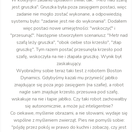
W kolejnym zadaniu opisałem świat tak: "Metr nad szafą
jest gruszka". Gruszka była poza zasięgiem postaci, więc
zadanie nie mogło zostać wykonane, a odpowiedzią
systemu było: "zadanie jest nie do wykonania". Dodałem
więc postaci nowe umiejętności: "wskoczyć" i
"przesunąć". Następnie stworzyłem scenariusz: "Metr nad
szafą leży gruszka", "obok ciebie stoi krzesło", "złap
gruszkę". Tym razem postać przesunęła krzesło pod
szafę, wskoczyła na nie i złapała gruszkę. Wynik był
zaskakujący.
Wyobraźmy sobie teraz taki test z robotem Boston
Dynamics. Gdybyśmy kazali mu przynieść jabłko
znajdujące się poza jego zasięgiem (na szafie), a robot
nagle sam znajduje krzesło, przesuwa pod szafę,
wskakuje na nie i łapie jabłko. Czy taki robot zachowałby
się autonomicznie, a może już inteligentnie?
Co ciekawe, myślenie obrazami, a nie słowami, wydaje się
wspólne z myśleniem zwierząt. Pies nie pomyśli sobie:
"pójdę przez pokój w prawo do kuchni i zobaczę, czy jest