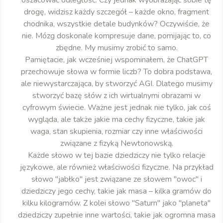
oszacować odległość. Czy jednak wyobrażając sobie tę
drogę, widzisz każdy szczegół – każde okno, fragment
chodnika, wszystkie detale budynków? Oczywiście, że
nie. Mózg doskonale kompresuje dane, pomijając to, co
zbędne. My musimy zrobić to samo.
Pamiętacie, jak wcześniej wspominałem, że ChatGPT
przechowuje słowa w formie liczb? To dobra podstawa,
ale niewystarczająca, by stworzyć AGI. Dlatego musimy
stworzyć bazę słów z ich wirtualnymi obrazami w
cyfrowym świecie. Ważne jest jednak nie tylko, jak coś
wygląda, ale także jakie ma cechy fizyczne, takie jak
waga, stan skupienia, rozmiar czy inne właściwości
związane z fizyką Newtonowską.
Każde słowo w tej bazie dziedziczy nie tylko relacje
językowe, ale również właściwości fizyczne. Na przykład
słowo "jabłko" jest związane ze słowem "owoc" i
dziedziczy jego cechy, takie jak masa – kilka gramów do
kilku kilogramów. Z kolei słowo "Saturn" jako "planeta"
dziedziczy zupełnie inne wartości, takie jak ogromna masa