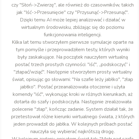
czy "Słoń->Zwierzę", ale również do czasowników, takich
jak "Iść->Przesunięcie" czy "Przysunąć->Przesunąć".
Dzięki temu AI może lepiej analizować i działać w
wirtualnym środowisku, zbliżając się do poziomu
funkcjonowania inteligencji.
Kilka lat temu stworzyłem pierwsze symulacje oparte na
tym pomyśle i przeprowadziłem testy, których wyniki
były zaskakujące. Na początek nauczyłem wirtualną
postać trzech prostych czynności: "iść", „podskoczyć” i
"złapać/wziąć". Następnie stworzyłem prosty wirtualny
świat, opisując go słowami: "Na szafie leży jabłko", "złap
jabłko". Postać przeanalizowała otoczenie i użyła
komendy "iść", wykonując kroki w różnych kierunkach, aż
dotarła do szafy i podskoczyła. Następnie zrealizowała
polecenie "złap", kończąc zadanie. System działał tak, że
przetestował różne kierunki wirtualnego świata, z których
jeden prowadził do jabłka. W kolejnych próbach postać
nauczyła się wybierać najkrótszą drogę.