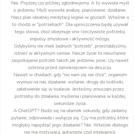
Nie. Prędzej czy później zgłodniejemy. A to wywoła myśl
o jedzeniu. Myśl wywoła analizę, planowanie, działanie.
Nasz plan idealnej medytacji legnie w gruzach. Właśnie o
to chodzi w "potrzebach". Dla uproszczenia będę używał
tego słowa, choć obejmuje ono rzeczywiste potrzeby,
impulsy zmysłowe i aktywność mózgu.
Gdybyśmy nie mieli żadnych "potrzeb", przestalibyśmy
istnieć w aktywnym sensie. Nasze życie to nieustanne
zaspokajanie potrzeb takich jak jedzenie, picie, czy nawet
ochrona przed zamoknięciem na deszczu.
Nawet w chwilach, gdy "nic nam się nie chce", organizm
wymusi na nas działanie: wstanie, drogę do lodówki,
załatwienie się w toalecie. Jesteśmy zmuszani przez
potrzeby do działania, myślenia i planowania w każdej
sekundzie życia.
A ChatGPT? Budzi się na ułamek sekundy, gdy zadamy
pytanie, odpowiada i wyłącza się. Czy ma potrzeby, które
mogłyby napędzać jego działanie? Nie. Właśnie dlatego
nie ma motywacji, autonomii czyli inteligencji.