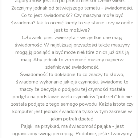
algorytmów, jest ich po prostu nieskończenie wiele...".
Zacznijmy jednak od łatwiejszego tematu - świadomości.
Co to jest świadomość? Czy maszyna może być
świadoma? Jak to ocenić, kiedy to się stanie i czy w ogóle
jest to możliwe?
Człowiek, pies, zwierzęta - wszystkie one mają
świadomość. W najbliższej przyszłości także maszyny
mogą ją posiąść, a być może niektóre z nich już dziś ją
mają. Aby jednak to zrozumieć, musimy najpierw
zdefiniować świadomość.
Świadomość to dokładnie to co znaczy to słowo,
świadome wykonanie jakiejś czynności, świadome to
znaczy że decyzja o podjęciu tej czynności została
podjęta na podstawie wielu czynników "potrzeb" lub nie
została podjęta z tego samego powodu. Każda istota czy
komputer jest jednak świadoma tylko w tym zakresie w
jakim potrafi działać.
Pająk, na przykład, ma świadomość pająka - jest
ograniczony swoją percepcją. Podobnie, jeśli stworzymy