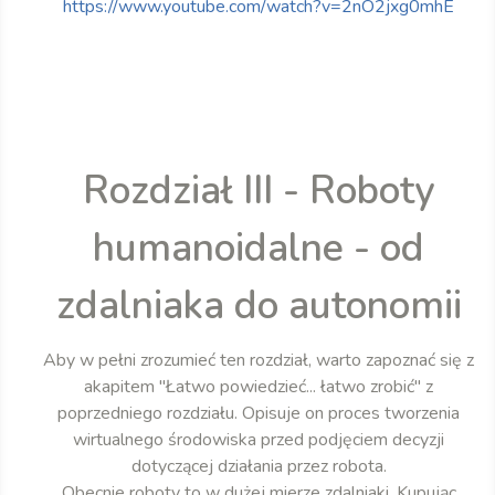
https://www.youtube.com/watch?v=2nO2jxg0mhE
Rozdział III - Roboty
humanoidalne - od
zdalniaka do autonomii
Aby w pełni zrozumieć ten rozdział, warto zapoznać się z
akapitem "Łatwo powiedzieć... łatwo zrobić" z
poprzedniego rozdziału. Opisuje on proces tworzenia
wirtualnego środowiska przed podjęciem decyzji
dotyczącej działania przez robota.
Obecnie roboty to w dużej mierze zdalniaki. Kupując