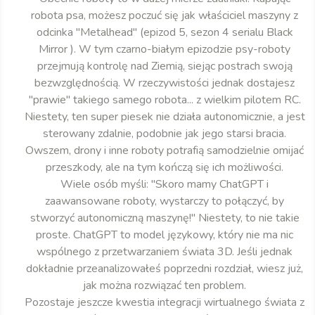
robota psa, możesz poczuć się jak właściciel maszyny z
odcinka "Metalhead" (epizod 5, sezon 4 serialu Black
Mirror ). W tym czarno-białym epizodzie psy-roboty
przejmują kontrolę nad Ziemią, siejąc postrach swoją
bezwzględnością. W rzeczywistości jednak dostajesz
"prawie" takiego samego robota... z wielkim pilotem RC.
Niestety, ten super piesek nie działa autonomicznie, a jest
sterowany zdalnie, podobnie jak jego starsi bracia.
Owszem, drony i inne roboty potrafią samodzielnie omijać
przeszkody, ale na tym kończą się ich możliwości.
Wiele osób myśli: "Skoro mamy ChatGPT i
zaawansowane roboty, wystarczy to połączyć, by
stworzyć autonomiczną maszynę!" Niestety, to nie takie
proste. ChatGPT to model językowy, który nie ma nic
wspólnego z przetwarzaniem świata 3D. Jeśli jednak
dokładnie przeanalizowałeś poprzedni rozdział, wiesz już,
jak można rozwiązać ten problem.
Pozostaje jeszcze kwestia integracji wirtualnego świata z