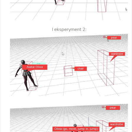
I eksperyment 2: