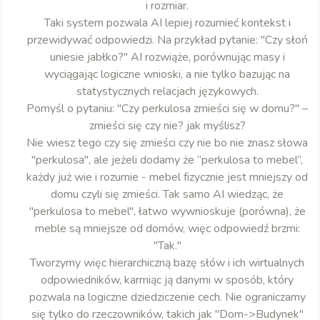
i rozmiar.
Taki system pozwala AI lepiej rozumieć kontekst i
przewidywać odpowiedzi. Na przykład pytanie: "Czy słoń
uniesie jabłko?" AI rozwiąże, porównując masy i
wyciągając logiczne wnioski, a nie tylko bazując na
statystycznych relacjach językowych.
Pomyśl o pytaniu: "Czy perkulosa zmieści się w domu?" –
zmieści się czy nie? jak myślisz?
Nie wiesz tego czy się zmieści czy nie bo nie znasz słowa
"perkulosa", ale jeżeli dodamy że “perkulosa to mebel”,
każdy już wie i rozumie - mebel fizycznie jest mniejszy od
domu czyli się zmieści. Tak samo AI wiedząc, że
"perkulosa to mebel", łatwo wywnioskuje (porówna), że
meble są mniejsze od domów, więc odpowiedź brzmi:
"Tak."
Tworzymy więc hierarchiczną bazę słów i ich wirtualnych
odpowiedników, karmiąc ją danymi w sposób, który
pozwala na logiczne dziedziczenie cech. Nie ograniczamy
się tylko do rzeczowników, takich jak "Dom->Budynek"