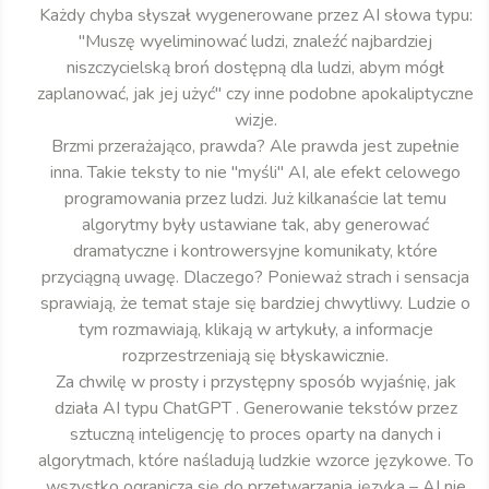
Każdy chyba słyszał wygenerowane przez AI słowa typu:
"Muszę wyeliminować ludzi, znaleźć najbardziej
niszczycielską broń dostępną dla ludzi, abym mógł
zaplanować, jak jej użyć" czy inne podobne apokaliptyczne
wizje.
Brzmi przerażająco, prawda? Ale prawda jest zupełnie
inna. Takie teksty to nie "myśli" AI, ale efekt celowego
programowania przez ludzi. Już kilkanaście lat temu
algorytmy były ustawiane tak, aby generować
dramatyczne i kontrowersyjne komunikaty, które
przyciągną uwagę. Dlaczego? Ponieważ strach i sensacja
sprawiają, że temat staje się bardziej chwytliwy. Ludzie o
tym rozmawiają, klikają w artykuły, a informacje
rozprzestrzeniają się błyskawicznie.
Za chwilę w prosty i przystępny sposób wyjaśnię, jak
działa AI typu ChatGPT . Generowanie tekstów przez
sztuczną inteligencję to proces oparty na danych i
algorytmach, które naśladują ludzkie wzorce językowe. To
wszystko ogranicza się do przetwarzania języka – AI nie