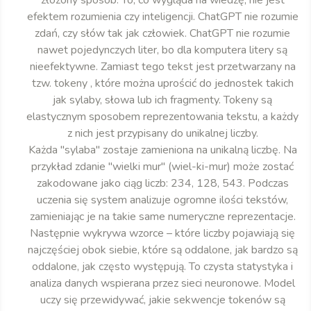
efektem rozumienia czy inteligencji. ChatGPT nie rozumie
zdań, czy słów tak jak człowiek. ChatGPT nie rozumie
nawet pojedynczych liter, bo dla komputera litery są
nieefektywne. Zamiast tego tekst jest przetwarzany na
tzw. tokeny , które można uprościć do jednostek takich
jak sylaby, słowa lub ich fragmenty. Tokeny są
elastycznym sposobem reprezentowania tekstu, a każdy
z nich jest przypisany do unikalnej liczby.
Każda "sylaba" zostaje zamieniona na unikalną liczbę. Na
przykład zdanie "wielki mur" (wiel-ki-mur) może zostać
zakodowane jako ciąg liczb: 234, 128, 543. Podczas
uczenia się system analizuje ogromne ilości tekstów,
zamieniając je na takie same numeryczne reprezentacje.
Następnie wykrywa wzorce – które liczby pojawiają się
najczęściej obok siebie, które są oddalone, jak bardzo są
oddalone, jak często występują. To czysta statystyka i
analiza danych wspierana przez sieci neuronowe. Model
uczy się przewidywać, jakie sekwencje tokenów są