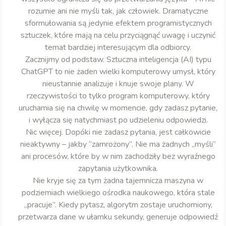
rozumie ani nie myśli tak, jak człowiek. Dramatyczne
sformułowania są jedynie efektem programistycznych
sztuczek, które mają na celu przyciągnąć uwagę i uczynić
temat bardziej interesującym dla odbiorcy.
Zacznijmy od podstaw. Sztuczna inteligencja (AI) typu
ChatGPT to nie żaden wielki komputerowy umysł, który
nieustannie analizuje i knuje swoje plany. W
rzeczywistości to tylko program komputerowy, który
uruchamia się na chwilę w momencie, gdy zadasz pytanie,
i wyłącza się natychmiast po udzieleniu odpowiedzi.
Nic więcej. Dopóki nie zadasz pytania, jest całkowicie
nieaktywny – jakby “zamrożony”. Nie ma żadnych „myśli”
ani procesów, które by w nim zachodziły bez wyraźnego
zapytania użytkownika.
Nie kryje się za tym żadna tajemnicza maszyna w
podziemiach wielkiego ośrodka naukowego, która stale
„pracuje”. Kiedy pytasz, algorytm zostaje uruchomiony,
przetwarza dane w ułamku sekundy, generuje odpowiedź