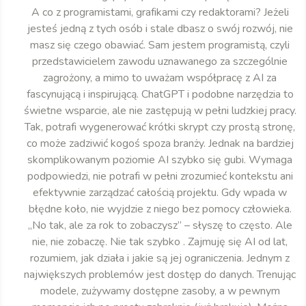
A co z programistami, grafikami czy redaktorami? Jeżeli
jesteś jedną z tych osób i stale dbasz o swój rozwój, nie
masz się czego obawiać. Sam jestem programistą, czyli
przedstawicielem zawodu uznawanego za szczególnie
zagrożony, a mimo to uważam współpracę z AI za
fascynującą i inspirującą. ChatGPT i podobne narzędzia to
świetne wsparcie, ale nie zastępują w pełni ludzkiej pracy.
Tak, potrafi wygenerować krótki skrypt czy prostą stronę,
co może zadziwić kogoś spoza branży. Jednak na bardziej
skomplikowanym poziomie AI szybko się gubi. Wymaga
podpowiedzi, nie potrafi w pełni zrozumieć kontekstu ani
efektywnie zarządzać całością projektu. Gdy wpada w
błędne koło, nie wyjdzie z niego bez pomocy człowieka.
„No tak, ale za rok to zobaczysz” – słyszę to często. Ale
nie, nie zobaczę. Nie tak szybko . Zajmuję się AI od lat,
rozumiem, jak działa i jakie są jej ograniczenia. Jednym z
największych problemów jest dostęp do danych. Trenując
modele, zużywamy dostępne zasoby, a w pewnym