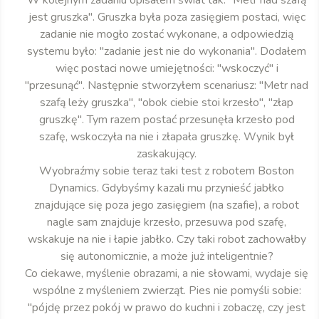
W kolejnym zadaniu opisałem świat tak: "Metr nad szafą
jest gruszka". Gruszka była poza zasięgiem postaci, więc
zadanie nie mogło zostać wykonane, a odpowiedzią
systemu było: "zadanie jest nie do wykonania". Dodałem
więc postaci nowe umiejętności: "wskoczyć" i
"przesunąć". Następnie stworzyłem scenariusz: "Metr nad
szafą leży gruszka", "obok ciebie stoi krzesło", "złap
gruszkę". Tym razem postać przesunęła krzesło pod
szafę, wskoczyła na nie i złapała gruszkę. Wynik był
zaskakujący.
Wyobraźmy sobie teraz taki test z robotem Boston
Dynamics. Gdybyśmy kazali mu przynieść jabłko
znajdujące się poza jego zasięgiem (na szafie), a robot
nagle sam znajduje krzesło, przesuwa pod szafę,
wskakuje na nie i łapie jabłko. Czy taki robot zachowałby
się autonomicznie, a może już inteligentnie?
Co ciekawe, myślenie obrazami, a nie słowami, wydaje się
wspólne z myśleniem zwierząt. Pies nie pomyśli sobie:
"pójdę przez pokój w prawo do kuchni i zobaczę, czy jest