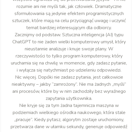
rozumie ani nie myśli tak, jak człowiek. Dramatyczne
sformułowania są jedynie efektem programistycznych
sztuczek, które mają na celu przyciągnąć uwagę i uczynić
temat bardziej interesującym dla odbiorcy.
Zacznijmy od podstaw. Sztuczna inteligencja (AI) typu
ChatGPT to nie żaden wielki komputerowy umysł, który
nieustannie analizuje i knuje swoje plany. W
rzeczywistości to tylko program komputerowy, który
uruchamia się na chwilę w momencie, gdy zadasz pytanie,
i wyłącza się natychmiast po udzieleniu odpowiedzi.
Nic więcej. Dopóki nie zadasz pytania, jest całkowicie
nieaktywny – jakby “zamrożony”. Nie ma żadnych „myśli”
ani procesów, które by w nim zachodziły bez wyraźnego
zapytania użytkownika.
Nie kryje się za tym żadna tajemnicza maszyna w
podziemiach wielkiego ośrodka naukowego, która stale
„pracuje”. Kiedy pytasz, algorytm zostaje uruchomiony,
przetwarza dane w ułamku sekundy, generuje odpowiedź