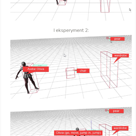
I eksperyment 2: