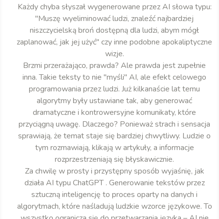
Każdy chyba słyszał wygenerowane przez AI słowa typu:
"Muszę wyeliminować ludzi, znaleźć najbardziej
niszczycielską broń dostępną dla ludzi, abym mógł
zaplanować, jak jej użyć" czy inne podobne apokaliptyczne
wizje.
Brzmi przerażająco, prawda? Ale prawda jest zupełnie
inna. Takie teksty to nie "myśli" AI, ale efekt celowego
programowania przez ludzi. Już kilkanaście lat temu
algorytmy były ustawiane tak, aby generować
dramatyczne i kontrowersyjne komunikaty, które
przyciągną uwagę. Dlaczego? Ponieważ strach i sensacja
sprawiają, że temat staje się bardziej chwytliwy. Ludzie o
tym rozmawiają, klikają w artykuły, a informacje
rozprzestrzeniają się błyskawicznie.
Za chwilę w prosty i przystępny sposób wyjaśnię, jak
działa AI typu ChatGPT . Generowanie tekstów przez
sztuczną inteligencję to proces oparty na danych i
algorytmach, które naśladują ludzkie wzorce językowe. To
wszystko ogranicza się do przetwarzania języka – AI nie