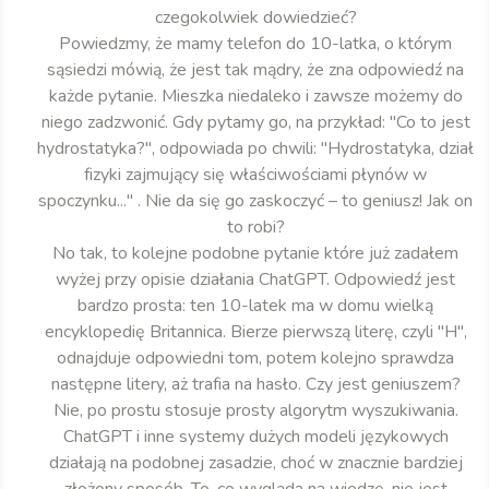
czegokolwiek dowiedzieć?
Powiedzmy, że mamy telefon do 10-latka, o którym
sąsiedzi mówią, że jest tak mądry, że zna odpowiedź na
każde pytanie. Mieszka niedaleko i zawsze możemy do
niego zadzwonić. Gdy pytamy go, na przykład: "Co to jest
hydrostatyka?", odpowiada po chwili: "Hydrostatyka, dział
fizyki zajmujący się właściwościami płynów w
spoczynku..." . Nie da się go zaskoczyć – to geniusz! Jak on
to robi?
No tak, to kolejne podobne pytanie które już zadałem
wyżej przy opisie działania ChatGPT. Odpowiedź jest
bardzo prosta: ten 10-latek ma w domu wielką
encyklopedię Britannica. Bierze pierwszą literę, czyli "H",
odnajduje odpowiedni tom, potem kolejno sprawdza
następne litery, aż trafia na hasło. Czy jest geniuszem?
Nie, po prostu stosuje prosty algorytm wyszukiwania.
ChatGPT i inne systemy dużych modeli językowych
działają na podobnej zasadzie, choć w znacznie bardziej
złożony sposób. To, co wygląda na wiedzę, nie jest