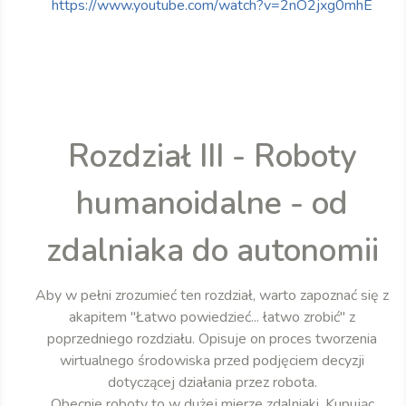
https://www.youtube.com/watch?v=2nO2jxg0mhE
Rozdział III - Roboty
humanoidalne - od
zdalniaka do autonomii
Aby w pełni zrozumieć ten rozdział, warto zapoznać się z
akapitem "Łatwo powiedzieć... łatwo zrobić" z
poprzedniego rozdziału. Opisuje on proces tworzenia
wirtualnego środowiska przed podjęciem decyzji
dotyczącej działania przez robota.
Obecnie roboty to w dużej mierze zdalniaki. Kupując