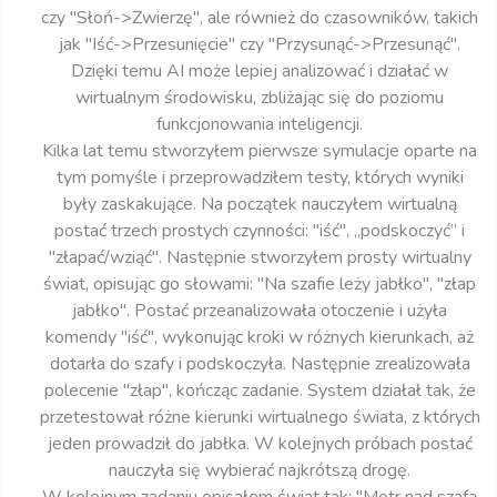
czy "Słoń->Zwierzę", ale również do czasowników, takich
jak "Iść->Przesunięcie" czy "Przysunąć->Przesunąć".
Dzięki temu AI może lepiej analizować i działać w
wirtualnym środowisku, zbliżając się do poziomu
funkcjonowania inteligencji.
Kilka lat temu stworzyłem pierwsze symulacje oparte na
tym pomyśle i przeprowadziłem testy, których wyniki
były zaskakujące. Na początek nauczyłem wirtualną
postać trzech prostych czynności: "iść", „podskoczyć” i
"złapać/wziąć". Następnie stworzyłem prosty wirtualny
świat, opisując go słowami: "Na szafie leży jabłko", "złap
jabłko". Postać przeanalizowała otoczenie i użyła
komendy "iść", wykonując kroki w różnych kierunkach, aż
dotarła do szafy i podskoczyła. Następnie zrealizowała
polecenie "złap", kończąc zadanie. System działał tak, że
przetestował różne kierunki wirtualnego świata, z których
jeden prowadził do jabłka. W kolejnych próbach postać
nauczyła się wybierać najkrótszą drogę.