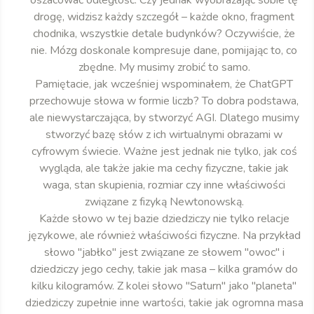
oszacować odległość. Czy jednak wyobrażając sobie tę
drogę, widzisz każdy szczegół – każde okno, fragment
chodnika, wszystkie detale budynków? Oczywiście, że
nie. Mózg doskonale kompresuje dane, pomijając to, co
zbędne. My musimy zrobić to samo.
Pamiętacie, jak wcześniej wspominałem, że ChatGPT
przechowuje słowa w formie liczb? To dobra podstawa,
ale niewystarczająca, by stworzyć AGI. Dlatego musimy
stworzyć bazę słów z ich wirtualnymi obrazami w
cyfrowym świecie. Ważne jest jednak nie tylko, jak coś
wygląda, ale także jakie ma cechy fizyczne, takie jak
waga, stan skupienia, rozmiar czy inne właściwości
związane z fizyką Newtonowską.
Każde słowo w tej bazie dziedziczy nie tylko relacje
językowe, ale również właściwości fizyczne. Na przykład
słowo "jabłko" jest związane ze słowem "owoc" i
dziedziczy jego cechy, takie jak masa – kilka gramów do
kilku kilogramów. Z kolei słowo "Saturn" jako "planeta"
dziedziczy zupełnie inne wartości, takie jak ogromna masa