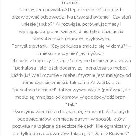
i rozmiar.
Taki system pozwala AI lepiej rozumieć kontekst i
przewidywać odpowiedzi. Na przykład pytanie: "Czy słoń
uniesie jabłko?" AI rozwiąże, porównując masy i
wyciągając logiczne wnioski, a nie tylko bazując na
statystycznych relacjach językowych.
Pomyśl o pytaniu: "Czy perkulosa zmieści się w domu?" –
zmieści się czy nie? jak myślisz?
Nie wiesz tego czy się zmieści czy nie bo nie znasz słowa
"perkulosa", ale jeżeli dodamy że “perkulosa to mebel”,
każdy już wie i rozumie - mebel fizycznie jest mniejszy od
domu czyli się zmieści. Tak samo AI wiedząc, że
"perkulosa to mebel", łatwo wywnioskuje (porówna), że
meble są mniejsze od domów, więc odpowiedź brzmi:
"Tak."
Tworzymy więc hierarchiczną bazę słów i ich wirtualnych
odpowiedników, karmiąc ją danymi w sposób, który
pozwala na logiczne dziedziczenie cech. Nie ograniczamy
się tylko do rzeczowników, takich jak "Dom->Budynek"