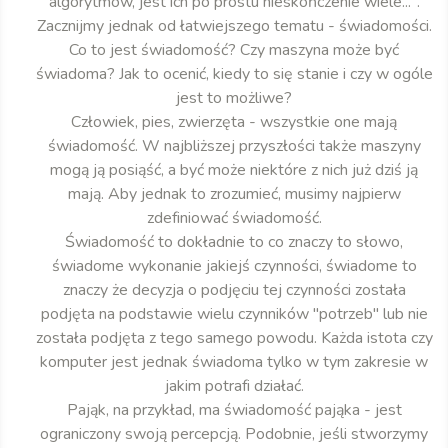
algorytmów, jest ich po prostu nieskończenie wiele...".
Zacznijmy jednak od łatwiejszego tematu - świadomości.
Co to jest świadomość? Czy maszyna może być
świadoma? Jak to ocenić, kiedy to się stanie i czy w ogóle
jest to możliwe?
Człowiek, pies, zwierzęta - wszystkie one mają
świadomość. W najbliższej przyszłości także maszyny
mogą ją posiąść, a być może niektóre z nich już dziś ją
mają. Aby jednak to zrozumieć, musimy najpierw
zdefiniować świadomość.
Świadomość to dokładnie to co znaczy to słowo,
świadome wykonanie jakiejś czynności, świadome to
znaczy że decyzja o podjęciu tej czynności została
podjęta na podstawie wielu czynników "potrzeb" lub nie
została podjęta z tego samego powodu. Każda istota czy
komputer jest jednak świadoma tylko w tym zakresie w
jakim potrafi działać.
Pająk, na przykład, ma świadomość pająka - jest
ograniczony swoją percepcją. Podobnie, jeśli stworzymy