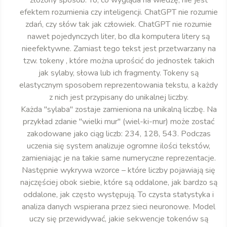
efektem rozumienia czy inteligencji. ChatGPT nie rozumie
zdań, czy słów tak jak człowiek. ChatGPT nie rozumie
nawet pojedynczych liter, bo dla komputera litery są
nieefektywne. Zamiast tego tekst jest przetwarzany na
tzw. tokeny , które można uprościć do jednostek takich
jak sylaby, słowa lub ich fragmenty. Tokeny są
elastycznym sposobem reprezentowania tekstu, a każdy
z nich jest przypisany do unikalnej liczby.
Każda "sylaba" zostaje zamieniona na unikalną liczbę. Na
przykład zdanie "wielki mur" (wiel-ki-mur) może zostać
zakodowane jako ciąg liczb: 234, 128, 543. Podczas
uczenia się system analizuje ogromne ilości tekstów,
zamieniając je na takie same numeryczne reprezentacje.
Następnie wykrywa wzorce – które liczby pojawiają się
najczęściej obok siebie, które są oddalone, jak bardzo są
oddalone, jak często występują. To czysta statystyka i
analiza danych wspierana przez sieci neuronowe. Model
uczy się przewidywać, jakie sekwencje tokenów są