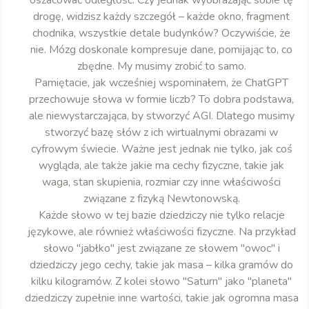
oszacować odległość. Czy jednak wyobrażając sobie tę
drogę, widzisz każdy szczegół – każde okno, fragment
chodnika, wszystkie detale budynków? Oczywiście, że
nie. Mózg doskonale kompresuje dane, pomijając to, co
zbędne. My musimy zrobić to samo.
Pamiętacie, jak wcześniej wspominałem, że ChatGPT
przechowuje słowa w formie liczb? To dobra podstawa,
ale niewystarczająca, by stworzyć AGI. Dlatego musimy
stworzyć bazę słów z ich wirtualnymi obrazami w
cyfrowym świecie. Ważne jest jednak nie tylko, jak coś
wygląda, ale także jakie ma cechy fizyczne, takie jak
waga, stan skupienia, rozmiar czy inne właściwości
związane z fizyką Newtonowską.
Każde słowo w tej bazie dziedziczy nie tylko relacje
językowe, ale również właściwości fizyczne. Na przykład
słowo "jabłko" jest związane ze słowem "owoc" i
dziedziczy jego cechy, takie jak masa – kilka gramów do
kilku kilogramów. Z kolei słowo "Saturn" jako "planeta"
dziedziczy zupełnie inne wartości, takie jak ogromna masa