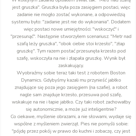
W kolejnym zadaniu opisałem świat tak: "Metr nad szafą
jest gruszka". Gruszka była poza zasięgiem postaci, więc
zadanie nie mogło zostać wykonane, a odpowiedzią
systemu było: "zadanie jest nie do wykonania". Dodałem
więc postaci nowe umiejętności: "wskoczyć" i
"przesunąć". Następnie stworzyłem scenariusz: "Metr nad
szafą leży gruszka", "obok ciebie stoi krzesło", "złap
gruszkę". Tym razem postać przesunęła krzesło pod
szafę, wskoczyła na nie i złapała gruszkę. Wynik był
zaskakujący.
Wyobraźmy sobie teraz taki test z robotem Boston
Dynamics. Gdybyśmy kazali mu przynieść jabłko
znajdujące się poza jego zasięgiem (na szafie), a robot
nagle sam znajduje krzesło, przesuwa pod szafę,
wskakuje na nie i łapie jabłko. Czy taki robot zachowałby
się autonomicznie, a może już inteligentnie?
Co ciekawe, myślenie obrazami, a nie słowami, wydaje się
wspólne z myśleniem zwierząt. Pies nie pomyśli sobie:
"pójdę przez pokój w prawo do kuchni i zobaczę, czy jest