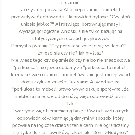
i rozmiar.
Taki system pozwala AI lepiej rozumieć kontekst i
przewidywać odpowiedzi. Na przykład pytanie: "Czy słoń
uniesie jabłko?" AI rozwiąże, porównując masy i
wyciągając logiczne wnioski, a nie tylko bazując na
statystycznych relacjach językowych.
Pomyśl o pytaniu: "Czy perkulosa zmieści się w domu?" –
zmieści się czy nie? jak myślisz?
Nie wiesz tego czy się zmieści czy nie bo nie znasz słowa
"perkulosa", ale jeżeli dodamy że “perkulosa to mebel”,
każdy już wie i rozumie - mebel fizycznie jest mniejszy od
domu czyli się zmieści. Tak samo AI wiedząc, że
"perkulosa to mebel", łatwo wywnioskuje (porówna), że
meble są mniejsze od domów, więc odpowiedź brzmi:
"Tak."
Tworzymy więc hierarchiczną bazę słów i ich wirtualnych
odpowiedników, karmiąc ją danymi w sposób, który
pozwala na logiczne dziedziczenie cech. Nie ograniczamy
się tylko do rzeczowników, takich jak "Dom->Budynek"