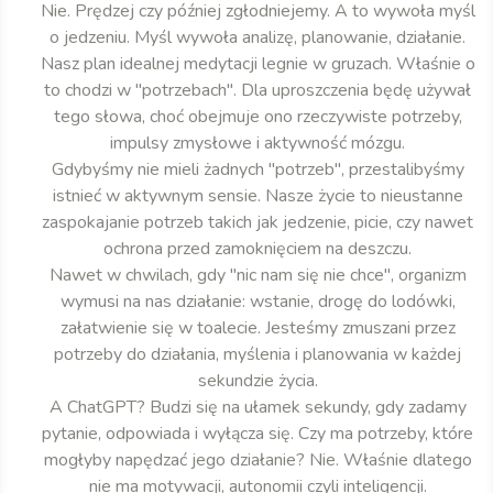
Nie. Prędzej czy później zgłodniejemy. A to wywoła myśl
o jedzeniu. Myśl wywoła analizę, planowanie, działanie.
Nasz plan idealnej medytacji legnie w gruzach. Właśnie o
to chodzi w "potrzebach". Dla uproszczenia będę używał
tego słowa, choć obejmuje ono rzeczywiste potrzeby,
impulsy zmysłowe i aktywność mózgu.
Gdybyśmy nie mieli żadnych "potrzeb", przestalibyśmy
istnieć w aktywnym sensie. Nasze życie to nieustanne
zaspokajanie potrzeb takich jak jedzenie, picie, czy nawet
ochrona przed zamoknięciem na deszczu.
Nawet w chwilach, gdy "nic nam się nie chce", organizm
wymusi na nas działanie: wstanie, drogę do lodówki,
załatwienie się w toalecie. Jesteśmy zmuszani przez
potrzeby do działania, myślenia i planowania w każdej
sekundzie życia.
A ChatGPT? Budzi się na ułamek sekundy, gdy zadamy
pytanie, odpowiada i wyłącza się. Czy ma potrzeby, które
mogłyby napędzać jego działanie? Nie. Właśnie dlatego
nie ma motywacji, autonomii czyli inteligencji.