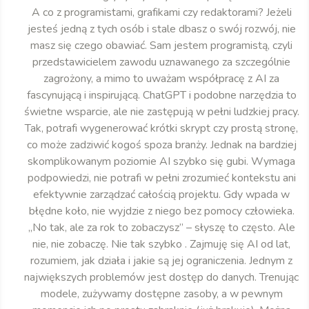
A co z programistami, grafikami czy redaktorami? Jeżeli
jesteś jedną z tych osób i stale dbasz o swój rozwój, nie
masz się czego obawiać. Sam jestem programistą, czyli
przedstawicielem zawodu uznawanego za szczególnie
zagrożony, a mimo to uważam współpracę z AI za
fascynującą i inspirującą. ChatGPT i podobne narzędzia to
świetne wsparcie, ale nie zastępują w pełni ludzkiej pracy.
Tak, potrafi wygenerować krótki skrypt czy prostą stronę,
co może zadziwić kogoś spoza branży. Jednak na bardziej
skomplikowanym poziomie AI szybko się gubi. Wymaga
podpowiedzi, nie potrafi w pełni zrozumieć kontekstu ani
efektywnie zarządzać całością projektu. Gdy wpada w
błędne koło, nie wyjdzie z niego bez pomocy człowieka.
„No tak, ale za rok to zobaczysz” – słyszę to często. Ale
nie, nie zobaczę. Nie tak szybko . Zajmuję się AI od lat,
rozumiem, jak działa i jakie są jej ograniczenia. Jednym z
największych problemów jest dostęp do danych. Trenując
modele, zużywamy dostępne zasoby, a w pewnym