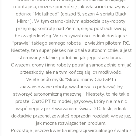
robota psa, możesz poczuć się jak właściciel maszyny z
odcinka "Metalhead" (epizod 5, sezon 4 serialu Black
Mirror ). W tym czarno-białym epizodzie psy-roboty
przejmują kontrolę nad Ziemią, siejąc postrach swoją
bezwzględnością. W rzeczywistości jednak dostajesz
"prawie" takiego samego robota... z wielkim pilotem RC.
Niestety, ten super piesek nie działa autonomicznie, a jest
sterowany zdalnie, podobnie jak jego starsi bracia.
Owszem, drony i inne roboty potrafią samodzielnie omijać
przeszkody, ale na tym kończą się ich możliwości.
Wiele osób myśli: "Skoro mamy ChatGPT i
zaawansowane roboty, wystarczy to połączyć, by
stworzyć autonomiczną maszynę!" Niestety, to nie takie
proste. ChatGPT to model językowy, który nie ma nic
wspólnego z przetwarzaniem świata 3D. Jeśli jednak
dokładnie przeanalizowałeś poprzedni rozdział, wiesz już,
jak można rozwiązać ten problem.
Pozostaje jeszcze kwestia integracji wirtualnego świata z