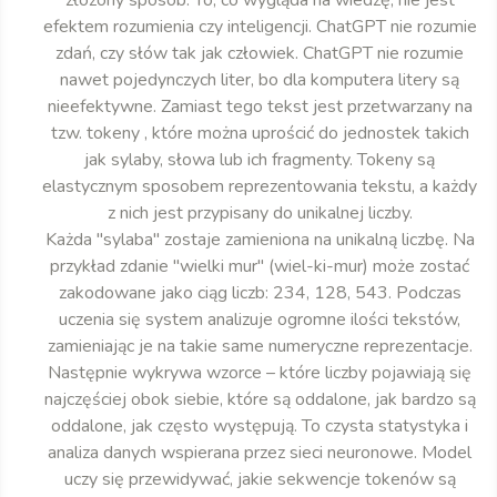
efektem rozumienia czy inteligencji. ChatGPT nie rozumie
zdań, czy słów tak jak człowiek. ChatGPT nie rozumie
nawet pojedynczych liter, bo dla komputera litery są
nieefektywne. Zamiast tego tekst jest przetwarzany na
tzw. tokeny , które można uprościć do jednostek takich
jak sylaby, słowa lub ich fragmenty. Tokeny są
elastycznym sposobem reprezentowania tekstu, a każdy
z nich jest przypisany do unikalnej liczby.
Każda "sylaba" zostaje zamieniona na unikalną liczbę. Na
przykład zdanie "wielki mur" (wiel-ki-mur) może zostać
zakodowane jako ciąg liczb: 234, 128, 543. Podczas
uczenia się system analizuje ogromne ilości tekstów,
zamieniając je na takie same numeryczne reprezentacje.
Następnie wykrywa wzorce – które liczby pojawiają się
najczęściej obok siebie, które są oddalone, jak bardzo są
oddalone, jak często występują. To czysta statystyka i
analiza danych wspierana przez sieci neuronowe. Model
uczy się przewidywać, jakie sekwencje tokenów są