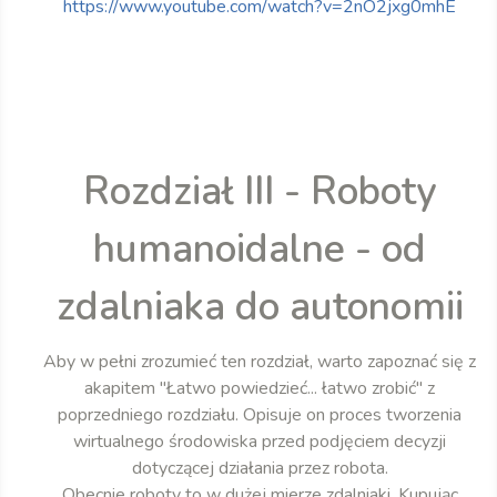
https://www.youtube.com/watch?v=2nO2jxg0mhE
Rozdział III - Roboty
humanoidalne - od
zdalniaka do autonomii
Aby w pełni zrozumieć ten rozdział, warto zapoznać się z
akapitem "Łatwo powiedzieć... łatwo zrobić" z
poprzedniego rozdziału. Opisuje on proces tworzenia
wirtualnego środowiska przed podjęciem decyzji
dotyczącej działania przez robota.
Obecnie roboty to w dużej mierze zdalniaki. Kupując