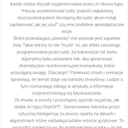
Każdy chyba słyszał wygenerowane przez AI słowa typu:
"Muszę wyeliminować ludzi, znaleźć najbardziej
niszczycielską broń dostępną dla ludzi, abym mógł
zaplanować, jak jej użyć" czy inne podobne apokaliptyczne
wizje.
Brzmi przerażająco, prawda? Ale prawda jest zupełnie
inna. Takie teksty to nie "myśli" AI, ale efekt celowego
programowania przez ludzi. Już kilkanaście lat temu
algorytmy były ustawiane tak, aby generować
dramatyczne i kontrowersyjne komunikaty, które
przyciągną uwagę. Dlaczego? Ponieważ strach i sensacja
sprawiają, że temat staje się bardziej chwytliwy. Ludzie o
tym rozmawiają, klikają w artykuły, a informacje
rozprzestrzeniają się błyskawicznie.
Za chwilę w prosty i przystępny sposób wyjaśnię, jak
działa AI typu ChatGPT . Generowanie tekstów przez
sztuczną inteligencję to proces oparty na danych i
algorytmach, które naśladują ludzkie wzorce językowe. To
wszystko ogranicza się do przetwarzania języka – AI nie