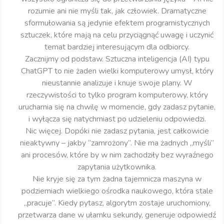
rozumie ani nie myśli tak, jak człowiek. Dramatyczne
sformułowania są jedynie efektem programistycznych
sztuczek, które mają na celu przyciągnąć uwagę i uczynić
temat bardziej interesującym dla odbiorcy.
Zacznijmy od podstaw. Sztuczna inteligencja (AI) typu
ChatGPT to nie żaden wielki komputerowy umysł, który
nieustannie analizuje i knuje swoje plany. W
rzeczywistości to tylko program komputerowy, który
uruchamia się na chwilę w momencie, gdy zadasz pytanie,
i wyłącza się natychmiast po udzieleniu odpowiedzi.
Nic więcej. Dopóki nie zadasz pytania, jest całkowicie
nieaktywny – jakby “zamrożony”. Nie ma żadnych „myśli”
ani procesów, które by w nim zachodziły bez wyraźnego
zapytania użytkownika.
Nie kryje się za tym żadna tajemnicza maszyna w
podziemiach wielkiego ośrodka naukowego, która stale
„pracuje”. Kiedy pytasz, algorytm zostaje uruchomiony,
przetwarza dane w ułamku sekundy, generuje odpowiedź