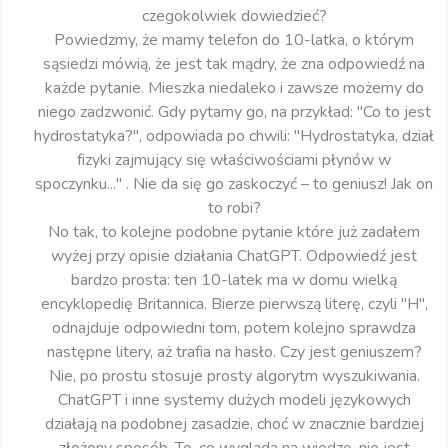
czegokolwiek dowiedzieć?
Powiedzmy, że mamy telefon do 10-latka, o którym
sąsiedzi mówią, że jest tak mądry, że zna odpowiedź na
każde pytanie. Mieszka niedaleko i zawsze możemy do
niego zadzwonić. Gdy pytamy go, na przykład: "Co to jest
hydrostatyka?", odpowiada po chwili: "Hydrostatyka, dział
fizyki zajmujący się właściwościami płynów w
spoczynku..." . Nie da się go zaskoczyć – to geniusz! Jak on
to robi?
No tak, to kolejne podobne pytanie które już zadałem
wyżej przy opisie działania ChatGPT. Odpowiedź jest
bardzo prosta: ten 10-latek ma w domu wielką
encyklopedię Britannica. Bierze pierwszą literę, czyli "H",
odnajduje odpowiedni tom, potem kolejno sprawdza
następne litery, aż trafia na hasło. Czy jest geniuszem?
Nie, po prostu stosuje prosty algorytm wyszukiwania.
ChatGPT i inne systemy dużych modeli językowych
działają na podobnej zasadzie, choć w znacznie bardziej
złożony sposób. To, co wygląda na wiedzę, nie jest