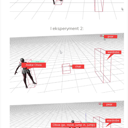
I eksperyment 2: