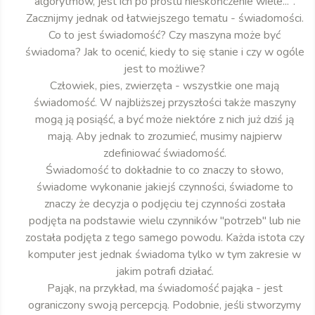
algorytmów, jest ich po prostu nieskończenie wiele...".
Zacznijmy jednak od łatwiejszego tematu - świadomości.
Co to jest świadomość? Czy maszyna może być
świadoma? Jak to ocenić, kiedy to się stanie i czy w ogóle
jest to możliwe?
Człowiek, pies, zwierzęta - wszystkie one mają
świadomość. W najbliższej przyszłości także maszyny
mogą ją posiąść, a być może niektóre z nich już dziś ją
mają. Aby jednak to zrozumieć, musimy najpierw
zdefiniować świadomość.
Świadomość to dokładnie to co znaczy to słowo,
świadome wykonanie jakiejś czynności, świadome to
znaczy że decyzja o podjęciu tej czynności została
podjęta na podstawie wielu czynników "potrzeb" lub nie
została podjęta z tego samego powodu. Każda istota czy
komputer jest jednak świadoma tylko w tym zakresie w
jakim potrafi działać.
Pająk, na przykład, ma świadomość pająka - jest
ograniczony swoją percepcją. Podobnie, jeśli stworzymy