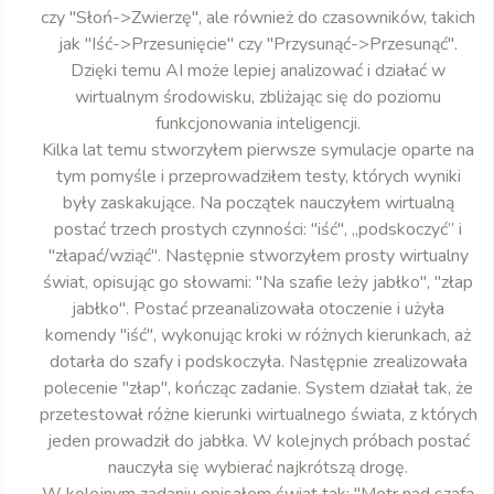
czy "Słoń->Zwierzę", ale również do czasowników, takich
jak "Iść->Przesunięcie" czy "Przysunąć->Przesunąć".
Dzięki temu AI może lepiej analizować i działać w
wirtualnym środowisku, zbliżając się do poziomu
funkcjonowania inteligencji.
Kilka lat temu stworzyłem pierwsze symulacje oparte na
tym pomyśle i przeprowadziłem testy, których wyniki
były zaskakujące. Na początek nauczyłem wirtualną
postać trzech prostych czynności: "iść", „podskoczyć” i
"złapać/wziąć". Następnie stworzyłem prosty wirtualny
świat, opisując go słowami: "Na szafie leży jabłko", "złap
jabłko". Postać przeanalizowała otoczenie i użyła
komendy "iść", wykonując kroki w różnych kierunkach, aż
dotarła do szafy i podskoczyła. Następnie zrealizowała
polecenie "złap", kończąc zadanie. System działał tak, że
przetestował różne kierunki wirtualnego świata, z których
jeden prowadził do jabłka. W kolejnych próbach postać
nauczyła się wybierać najkrótszą drogę.