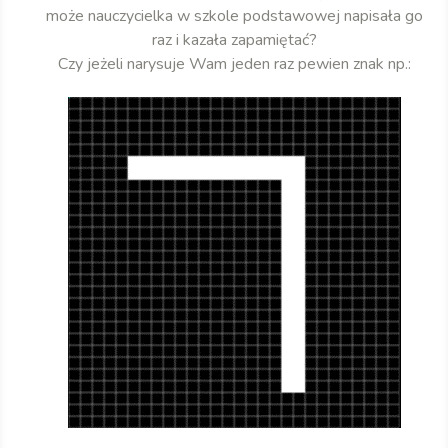
może nauczycielka w szkole podstawowej napisała go
raz i kazała zapamiętać?
Czy jeżeli narysuje Wam jeden raz pewien znak np.: