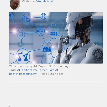
Written by
Artur Majtczak
Written on Tuesday, 14 May 2019 12:27
in
Blog
Tags:
AI
Artificial Intelligence
Sara AI
Be the first to comment!
Read 31517 times