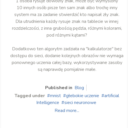
1 osoba rysuje dowolny znak, może być wymyślony
10 innych osób pisze ten sam znak albo trochę inny
system ma za zadanie stwierdzić kto napisał zły znak.
Dla utrudnienia każdy rysuje znak na tablecie w innej
rozdzielczości, z inna grubością pędzla, różnymi kolorami,
pod różnymi kątami?
Dodatkowo ten algorytm zadziała na "kalkulatorze" bez
dostępu do sieci, dodanie kolejnych obrazów nie wymaga
ponownego uczenia całej bazy, wykorzystywane zasoby
są naprawdę pomijalnie małe.
Published in
Blog
Tagged under
mnist
głebokie uczenie
artificial
Intelligence
sieci neuronowe
Read more...