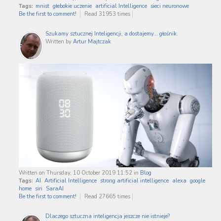
Tags:
mnist
głebokie uczenie
artificial Intelligence
sieci neuronowe
Be the first to comment!
Read 31953 times
Szukamy sztucznej Inteligencji, a dostajemy... głośnik.
Written by
Artur Majtczak
Written on Thursday, 10 October 2019 11:52
in
Blog
Tags:
AI
Artificial Intelligence
strong artificial intelligence
alexa
google
home
siri
SaraAI
Be the first to comment!
Read 27665 times
Dlaczego sztuczna inteligencja jeszcze nie istnieje?