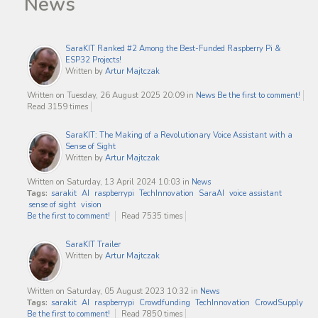
News
SaraKIT Ranked #2 Among the Best-Funded Raspberry Pi &
ESP32 Projects!
Written by
Artur Majtczak
Written on Tuesday, 26 August 2025 20:09
in
News
Be the first to comment!
Read 3159 times
SaraKIT: The Making of a Revolutionary Voice Assistant with a
Sense of Sight
Written by
Artur Majtczak
Written on Saturday, 13 April 2024 10:03
in
News
Tags:
sarakit
AI
raspberrypi
TechInnovation
SaraAI
voice assistant
sense of sight
vision
Be the first to comment!
Read 7535 times
SaraKIT Trailer
Written by
Artur Majtczak
Written on Saturday, 05 August 2023 10:32
in
News
Tags:
sarakit
AI
raspberrypi
Crowdfunding
TechInnovation
CrowdSupply
Be the first to comment!
Read 7850 times