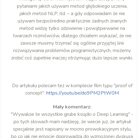
pytaniami jakich używam metod głębokiego uczenia,
jakich metod NLP, itd. – a gdy odpowiadam że nie
używam bezpośrednio praktycznie żadnych znanych
metod widzę tylko zdziwienie i powątpiewanie na
twarzach rozmówców, dlatego chciałem wykazać, że nie
zawsze musimy trzymać się ogólnie przyjętej linii
rozwiązywania problemów programistycznych, możemy
zrobić coś zupełnie inaczej otrzymując dużo lepsze wyniki.
Do artykułu polecam też w komplecie film typu "proof of
concept":
https://youtu.be/do9PM2PtW0M
Mały komentarz:
"Wywalcie te wszystkie grube książki o Deep Learning" -
po tych słowach mam nadzieję, że wiecie już, że artykuł
specjalnie jest napisany w mocno prowokacyjnym stylu,
bo co jak nie emocje doprowadza do wzmożonej dyskusji