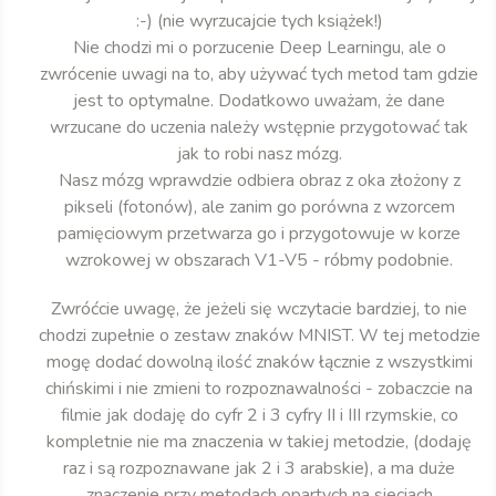
:-) (nie wyrzucajcie tych książek!)
Nie chodzi mi o porzucenie Deep Learningu, ale o
zwrócenie uwagi na to, aby używać tych metod tam gdzie
jest to optymalne. Dodatkowo uważam, że dane
wrzucane do uczenia należy wstępnie przygotować tak
jak to robi nasz mózg.
Nasz mózg wprawdzie odbiera obraz z oka złożony z
pikseli (fotonów), ale zanim go porówna z wzorcem
pamięciowym przetwarza go i przygotowuje w korze
wzrokowej w obszarach V1-V5 - róbmy podobnie.
Zwróćcie uwagę, że jeżeli się wczytacie bardziej, to nie
chodzi zupełnie o zestaw znaków MNIST. W tej metodzie
mogę dodać dowolną ilość znaków łącznie z wszystkimi
chińskimi i nie zmieni to rozpoznawalności - zobaczcie na
filmie jak dodaję do cyfr 2 i 3 cyfry II i III rzymskie, co
kompletnie nie ma znaczenia w takiej metodzie, (dodaję
raz i są rozpoznawane jak 2 i 3 arabskie), a ma duże
znaczenie przy metodach opartych na sieciach