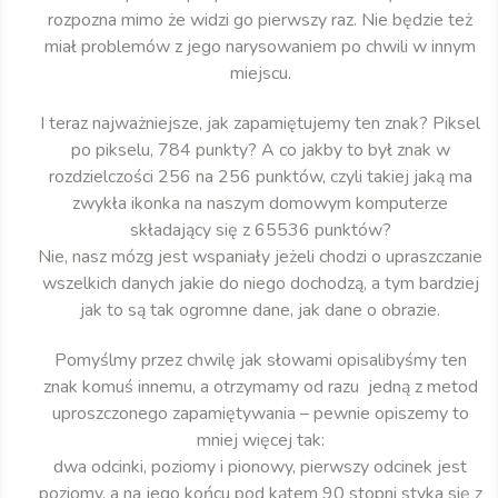
rozpozna mimo że widzi go pierwszy raz. Nie będzie też
miał problemów z jego narysowaniem po chwili w innym
miejscu.
I teraz najważniejsze, jak zapamiętujemy ten znak? Piksel
po pikselu, 784 punkty? A co jakby to był znak w
rozdzielczości 256 na 256 punktów, czyli takiej jaką ma
zwykła ikonka na naszym domowym komputerze
składający się z 65536 punktów?
Nie, nasz mózg jest wspaniały jeżeli chodzi o upraszczanie
wszelkich danych jakie do niego dochodzą, a tym bardziej
jak to są tak ogromne dane, jak dane o obrazie.
Pomyślmy przez chwilę jak słowami opisalibyśmy ten
znak komuś innemu, a otrzymamy od razu jedną z metod
uproszczonego zapamiętywania – pewnie opiszemy to
mniej więcej tak:
dwa odcinki, poziomy i pionowy, pierwszy odcinek jest
poziomy, a na jego końcu pod kątem 90 stopni styka się z