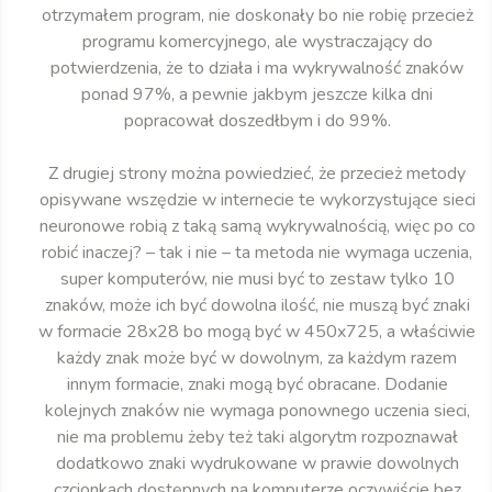
otrzymałem program, nie doskonały bo nie robię przecież
programu komercyjnego, ale wystraczający do
potwierdzenia, że to działa i ma wykrywalność znaków
ponad 97%, a pewnie jakbym jeszcze kilka dni
popracował doszedłbym i do 99%.
Z drugiej strony można powiedzieć, że przecież metody
opisywane wszędzie w internecie te wykorzystujące sieci
neuronowe robią z taką samą wykrywalnością, więc po co
robić inaczej? – tak i nie – ta metoda nie wymaga uczenia,
super komputerów, nie musi być to zestaw tylko 10
znaków, może ich być dowolna ilość, nie muszą być znaki
w formacie 28x28 bo mogą być w 450x725, a właściwie
każdy znak może być w dowolnym, za każdym razem
innym formacie, znaki mogą być obracane. Dodanie
kolejnych znaków nie wymaga ponownego uczenia sieci,
nie ma problemu żeby też taki algorytm rozpoznawał
dodatkowo znaki wydrukowane w prawie dowolnych
czcionkach dostępnych na komputerze oczywiście bez