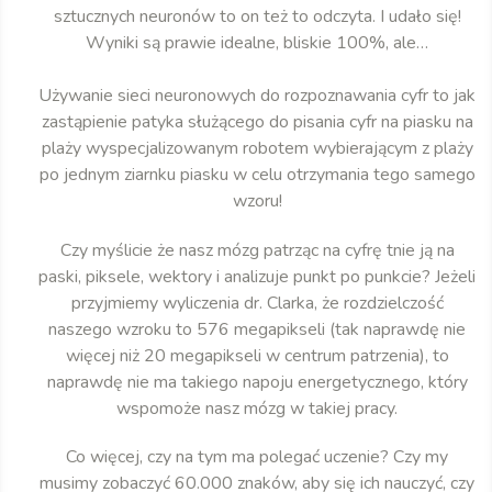
sztucznych neuronów to on też to odczyta. I udało się!
Wyniki są prawie idealne, bliskie 100%, ale…
Używanie sieci neuronowych do rozpoznawania cyfr to jak
zastąpienie patyka służącego do pisania cyfr na piasku na
plaży wyspecjalizowanym robotem wybierającym z plaży
po jednym ziarnku piasku w celu otrzymania tego samego
wzoru!
Czy myślicie że nasz mózg patrząc na cyfrę tnie ją na
paski, piksele, wektory i analizuje punkt po punkcie? Jeżeli
przyjmiemy wyliczenia dr. Clarka, że rozdzielczość
naszego wzroku to 576 megapikseli (tak naprawdę nie
więcej niż 20 megapikseli w centrum patrzenia), to
naprawdę nie ma takiego napoju energetycznego, który
wspomoże nasz mózg w takiej pracy.
Co więcej, czy na tym ma polegać uczenie? Czy my
musimy zobaczyć 60.000 znaków, aby się ich nauczyć, czy