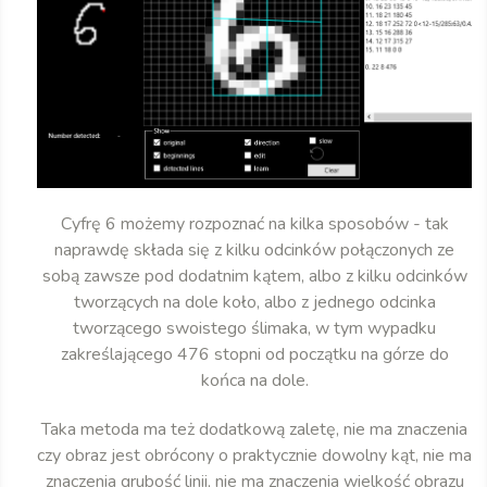
Cyfrę 6 możemy rozpoznać na kilka sposobów - tak
naprawdę składa się z kilku odcinków połączonych ze
sobą zawsze pod dodatnim kątem, albo z kilku odcinków
tworzących na dole koło, albo z jednego odcinka
tworzącego swoistego ślimaka, w tym wypadku
zakreślającego 476 stopni od początku na górze do
końca na dole.
Taka metoda ma też dodatkową zaletę, nie ma znaczenia
czy obraz jest obrócony o praktycznie dowolny kąt, nie ma
znaczenia grubość linii, nie ma znaczenia wielkość obrazu