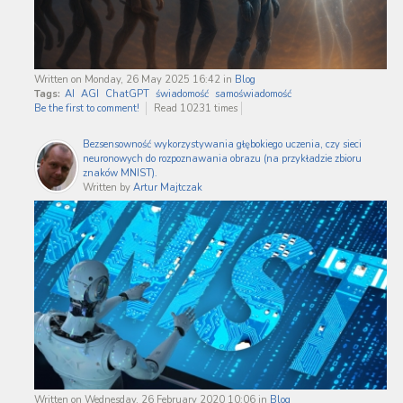
Written on Monday, 26 May 2025 16:42
in
Blog
Tags:
AI
AGI
ChatGPT
świadomość
samoświadomość
Be the first to comment!
Read 10231 times
Bezsensowność wykorzystywania głębokiego uczenia, czy sieci
neuronowych do rozpoznawania obrazu (na przykładzie zbioru
znaków MNIST).
Written by
Artur Majtczak
Written on Wednesday, 26 February 2020 10:06
in
Blog