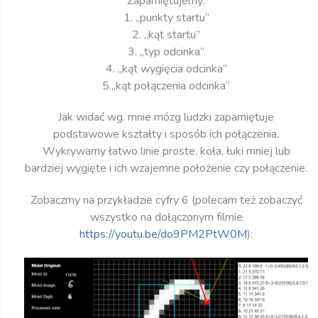
Zapamiętujemy:
1. „punkty startu”
2. „kąt startu”
3. „typ odcinka”
4. „kąt wygięcia odcinka”
5.„kąt połączenia odcinka”
Jak widać wg. mnie mózg ludzki zapamiętuje
podstawowe kształty i sposób ich połączenia.
Wykrywamy łatwo linie proste, koła, łuki mniej lub
bardziej wygięte i ich wzajemne położenie czy połączenie.
Zobaczmy na przykładzie cyfry 6 (polecam też zobaczyć
wszystko na dołączonym filmie
https://youtu.be/do9PM2PtW0M
):