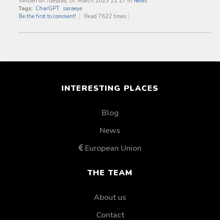
Written on Tuesday, 07 March 2023 22:27
in
News
Tags:
CharGPT
saraeye
Be the first to comment!
Read 7622 times
INTERESTING PLACES
Blog
News
European Union
THE TEAM
About us
Contact