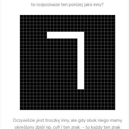
to rozpoznacie ten poniżej jako inny?
Oczywiście jest troszkę inny, ale gdy obok niego mamy
określony zbiór np. cyfr i ten znak - to każdy ten znak