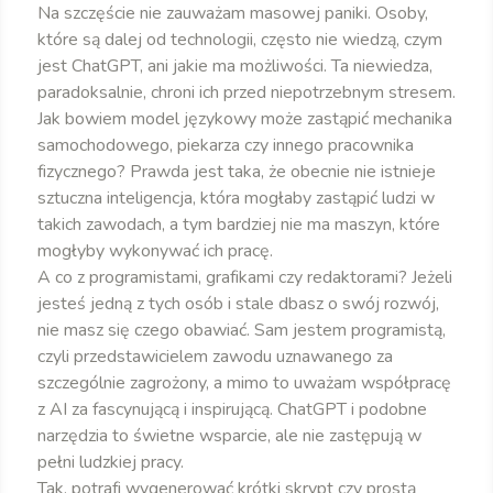
Na szczęście nie zauważam masowej paniki. Osoby,
które są dalej od technologii, często nie wiedzą, czym
jest ChatGPT, ani jakie ma możliwości. Ta niewiedza,
paradoksalnie, chroni ich przed niepotrzebnym stresem.
Jak bowiem model językowy może zastąpić mechanika
samochodowego, piekarza czy innego pracownika
fizycznego? Prawda jest taka, że obecnie nie istnieje
sztuczna inteligencja, która mogłaby zastąpić ludzi w
takich zawodach, a tym bardziej nie ma maszyn, które
mogłyby wykonywać ich pracę.
A co z programistami, grafikami czy redaktorami? Jeżeli
jesteś jedną z tych osób i stale dbasz o swój rozwój,
nie masz się czego obawiać. Sam jestem programistą,
czyli przedstawicielem zawodu uznawanego za
szczególnie zagrożony, a mimo to uważam współpracę
z AI za fascynującą i inspirującą. ChatGPT i podobne
narzędzia to świetne wsparcie, ale nie zastępują w
pełni ludzkiej pracy.
Tak, potrafi wygenerować krótki skrypt czy prostą