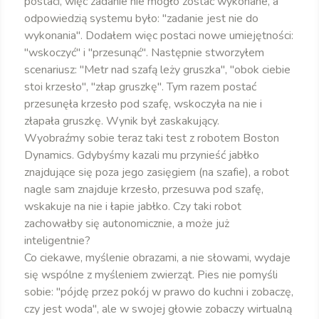
postaci, więc zadanie nie mogło zostać wykonane, a
odpowiedzią systemu było: "zadanie jest nie do
wykonania". Dodałem więc postaci nowe umiejętności:
"wskoczyć" i "przesunąć". Następnie stworzyłem
scenariusz: "Metr nad szafą leży gruszka", "obok ciebie
stoi krzesło", "złap gruszkę". Tym razem postać
przesunęła krzesło pod szafę, wskoczyła na nie i
złapała gruszkę. Wynik był zaskakujący.
Wyobraźmy sobie teraz taki test z robotem Boston
Dynamics. Gdybyśmy kazali mu przynieść jabłko
znajdujące się poza jego zasięgiem (na szafie), a robot
nagle sam znajduje krzesło, przesuwa pod szafę,
wskakuje na nie i łapie jabłko. Czy taki robot
zachowałby się autonomicznie, a może już
inteligentnie?
Co ciekawe, myślenie obrazami, a nie słowami, wydaje
się wspólne z myśleniem zwierząt. Pies nie pomyśli
sobie: "pójdę przez pokój w prawo do kuchni i zobaczę,
czy jest woda", ale w swojej głowie zobaczy wirtualną