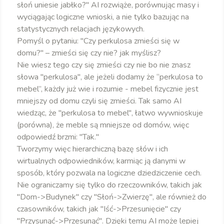
słoń uniesie jabłko?" AI rozwiąże, porównując masy i
wyciągając logiczne wnioski, a nie tylko bazując na
statystycznych relacjach językowych.
Pomyśl o pytaniu: "Czy perkulosa zmieści się w
domu?" – zmieści się czy nie? jak myślisz?
Nie wiesz tego czy się zmieści czy nie bo nie znasz
słowa "perkulosa", ale jeżeli dodamy że “perkulosa to
mebel”, każdy już wie i rozumie - mebel fizycznie jest
mniejszy od domu czyli się zmieści. Tak samo AI
wiedząc, że "perkulosa to mebel", łatwo wywnioskuje
(porówna), że meble są mniejsze od domów, więc
odpowiedź brzmi: "Tak."
Tworzymy więc hierarchiczną bazę słów i ich
wirtualnych odpowiedników, karmiąc ją danymi w
sposób, który pozwala na logiczne dziedziczenie cech.
Nie ograniczamy się tylko do rzeczowników, takich jak
"Dom->Budynek" czy "Słoń->Zwierzę", ale również do
czasowników, takich jak "Iść->Przesunięcie" czy
"Przysunąć->Przesunąć". Dzięki temu AI może lepiej