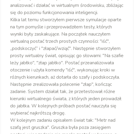
analizować i działać w wirtualnym środowisku, zbliżając
się do poziomu funkcjonowania inteligencji.
Kilka lat temu stworzyłem pierwsze symulacje oparte
na tym pomyśle i przeprowadziłem testy, których
wyniki były zaskakujące. Na początek nauczyłem
wirtualną postać trzech prostych czynności: "iść",
„podskoczyć” i "złapać/wziąć". Następnie stworzyłem
prosty wirtualny świat, opisując go słowami: "Na szafie
leży jabłko", "złap jabłko". Postać przeanalizowała
otoczenie i użyła komendy "iść", wykonując kroki w
różnych kierunkach, aż dotarła do szafy i podskoczyła.
Następnie zrealizowała polecenie "złap", kończąc
zadanie. System działał tak, że przetestował różne
kierunki wirtualnego świata, z których jeden prowadził
do jabłka. W kolejnych próbach postać nauczyła się
wybierać najkrótszą drogę.
W kolejnym zadaniu opisałem świat tak: "Metr nad
szafą jest gruszka". Gruszka była poza zasięgiem