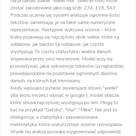
Na przykład zdanie "wielki mur" (wiel-ki-mur) może
zostać zakodowane jako ciąg liczb: 234, 128, 543.
Podczas uczenia się system analizuje ogromne ilości
tekstów, zamieniając je na takie same numeryczne
reprezentacje. Następnie wykrywa wzorce – które
liczby pojawiają się najczęściej obok siebie, które są
oddalone, jak bardzo są oddalone, jak często
występują. To czysta statystyka i analiza danych
wspierana przez sieci neuronowe. Model uczy się
przewidywać, jakie sekwencje tokenów są najbardziej
prawdopodobne na podstawie ogromnych zbiorów
danych, na których był trenowany.
Kiedy wpisujesz pytanie zawierające słowo "wielki"
(dla testu możesz wpisać w google ), model oblicza,
które słowa najczęściej występują po nim. Mogą to
być na przykład "Gatsby", "mur", "Mike". Nie jest to
inteligencja, a statystyka i zaawansowana
matematyka, która wykorzystuje wzorce i powiązania.
Wynik tej analizy pozwala wygenerować odpowiedź,