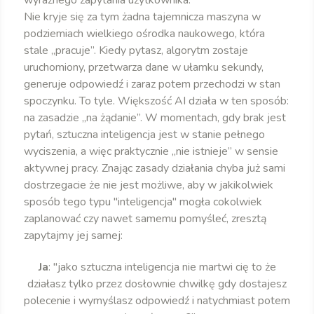
wyraźnego zapytania użytkownika.
Nie kryje się za tym żadna tajemnicza maszyna w
podziemiach wielkiego ośrodka naukowego, która
stale „pracuje”. Kiedy pytasz, algorytm zostaje
uruchomiony, przetwarza dane w ułamku sekundy,
generuje odpowiedź i zaraz potem przechodzi w stan
spoczynku. To tyle. Większość AI działa w ten sposób:
na zasadzie „na żądanie”. W momentach, gdy brak jest
pytań, sztuczna inteligencja jest w stanie pełnego
wyciszenia, a więc praktycznie „nie istnieje” w sensie
aktywnej pracy. Znając zasady działania chyba już sami
dostrzegacie że nie jest możliwe, aby w jakikolwiek
sposób tego typu "inteligencja" mogła cokolwiek
zaplanować czy nawet samemu pomyśleć, zresztą
zapytajmy jej samej:
Ja
: "jako sztuczna inteligencja nie martwi cię to że
działasz tylko przez dosłownie chwilkę gdy dostajesz
polecenie i wymyślasz odpowiedź i natychmiast potem