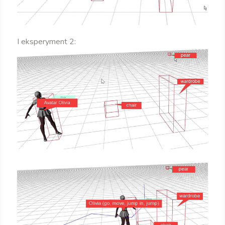
I eksperyment 2: