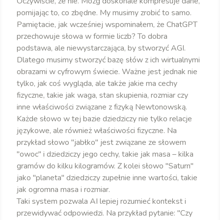
Oczywiście, że nie. Mózg doskonale kompresuje dane,
pomijając to, co zbędne. My musimy zrobić to samo.
Pamiętacie, jak wcześniej wspominałem, że ChatGPT
przechowuje słowa w formie liczb? To dobra
podstawa, ale niewystarczająca, by stworzyć AGI.
Dlatego musimy stworzyć bazę słów z ich wirtualnymi
obrazami w cyfrowym świecie. Ważne jest jednak nie
tylko, jak coś wygląda, ale także jakie ma cechy
fizyczne, takie jak waga, stan skupienia, rozmiar czy
inne właściwości związane z fizyką Newtonowską.
Każde słowo w tej bazie dziedziczy nie tylko relacje
językowe, ale również właściwości fizyczne. Na
przykład słowo "jabłko" jest związane ze słowem
"owoc" i dziedziczy jego cechy, takie jak masa – kilka
gramów do kilku kilogramów. Z kolei słowo "Saturn"
jako "planeta" dziedziczy zupełnie inne wartości, takie
jak ogromna masa i rozmiar.
Taki system pozwala AI lepiej rozumieć kontekst i
przewidywać odpowiedzi. Na przykład pytanie: "Czy