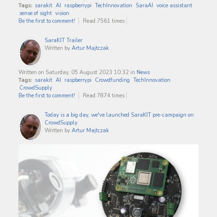
Tags:
sarakit
AI
raspberrypi
TechInnovation
SaraAI
voice assistant
sense of sight
vision
Be the first to comment!
Read 7561 times
SaraKIT Trailer
Written by
Artur Majtczak
Written on Saturday, 05 August 2023 10:32
in
News
Tags:
sarakit
AI
raspberrypi
Crowdfunding
TechInnovation
CrowdSupply
Be the first to comment!
Read 7874 times
Today is a big day, we've launched SaraKIT pre-campaign on
CrowdSupply.
Written by
Artur Majtczak