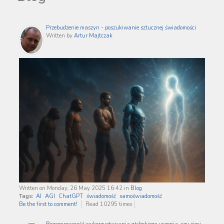
Przebudzenie maszyn - poszukiwanie sztucznej świadomości
Written by
Artur Majtczak
Written on Monday, 26 May 2025 16:42
in
Blog
Tags:
AI
AGI
ChatGPT
świadomość
samoświadomość
Be the first to comment!
Read 10295 times