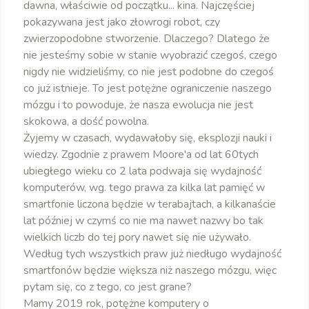
dawna, właściwie od początku... kina. Najczęściej
pokazywana jest jako złowrogi robot, czy
zwierzopodobne stworzenie. Dlaczego? Dlatego że
nie jesteśmy sobie w stanie wyobrazić czegoś, czego
nigdy nie widzieliśmy, co nie jest podobne do czegoś
co już istnieje. To jest potężne ograniczenie naszego
mózgu i to powoduje, że nasza ewolucja nie jest
skokowa, a dość powolna.
Żyjemy w czasach, wydawałoby się, eksplozji nauki i
wiedzy. Zgodnie z prawem Moore'a od lat 60tych
ubiegłego wieku co 2 lata podwaja się wydajność
komputerów, wg. tego prawa za kilka lat pamięć w
smartfonie liczona będzie w terabajtach, a kilkanaście
lat później w czymś co nie ma nawet nazwy bo tak
wielkich liczb do tej pory nawet się nie używało.
Według tych wszystkich praw już niedługo wydajność
smartfonów będzie większa niż naszego mózgu, więc
pytam się, co z tego, co jest grane?
Mamy 2019 rok, potężne komputery o