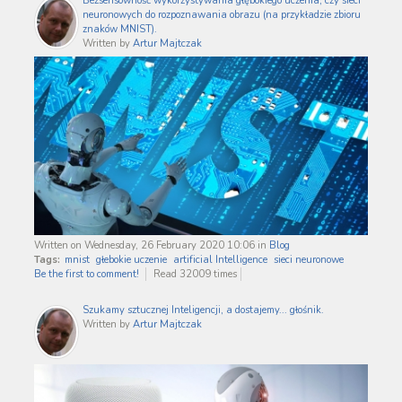
Bezsensowność wykorzystywania głębokiego uczenia, czy sieci
neuronowych do rozpoznawania obrazu (na przykładzie zbioru
znaków MNIST).
Written by
Artur Majtczak
Written on Wednesday, 26 February 2020 10:06
in
Blog
Tags:
mnist
głebokie uczenie
artificial Intelligence
sieci neuronowe
Be the first to comment!
Read 32009 times
Szukamy sztucznej Inteligencji, a dostajemy... głośnik.
Written by
Artur Majtczak