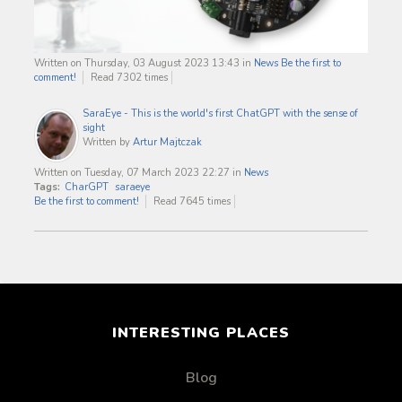
Written on Thursday, 03 August 2023 13:43
in
News
Be the first to
comment!
Read 7302 times
SaraEye - This is the world's first ChatGPT with the sense of
sight
Written by
Artur Majtczak
Written on Tuesday, 07 March 2023 22:27
in
News
Tags:
CharGPT
saraeye
Be the first to comment!
Read 7645 times
INTERESTING PLACES
Blog