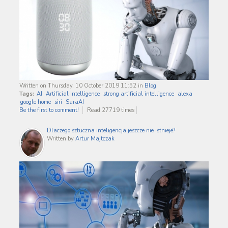
Written on Thursday, 10 October 2019 11:52
in
Blog
Tags:
AI
Artificial Intelligence
strong artificial intelligence
alexa
google home
siri
SaraAI
Be the first to comment!
Read 27719 times
Dlaczego sztuczna inteligencja jeszcze nie istnieje?
Written by
Artur Majtczak