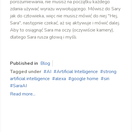
porozumiewania, nie musisz na początku każdego
zdania używać wyrazu wywołującego. Mówisz do Sary
jak do człowieka, więc nie musisz mówić do niej "Hej,
Sara", następnie czekać, aż się aktywuje i mówić dalej.
Aby to osiągnąć Sara ma oczy (oczywiście kamery),
dlatego Sara rusza głową i myśli.
Published in
Blog
Tagged under
AI
Artificial Intelligence
strong
artificial intelligence
alexa
google home
siri
SaraAI
Read more...