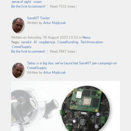
sense of sight
vision
Be the first to comment!
Read 7531 times
SaraKIT Trailer
Written by
Artur Majtczak
Written on Saturday, 05 August 2023 10:32
in
News
Tags:
sarakit
AI
raspberrypi
Crowdfunding
TechInnovation
CrowdSupply
Be the first to comment!
Read 7847 times
Today is a big day, we've launched SaraKIT pre-campaign on
CrowdSupply.
Written by
Artur Majtczak