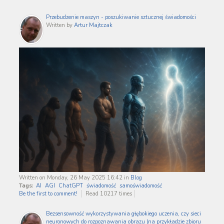
Przebudzenie maszyn - poszukiwanie sztucznej świadomości
Written by
Artur Majtczak
Written on Monday, 26 May 2025 16:42
in
Blog
Tags:
AI
AGI
ChatGPT
świadomość
samoświadomość
Be the first to comment!
Read 10217 times
Bezsensowność wykorzystywania głębokiego uczenia, czy sieci
neuronowych do rozpoznawania obrazu (na przykładzie zbioru