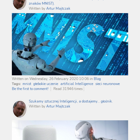
znaków MNIST).
Written by
Artur Majtczak
Written on Wednesday, 26 February 2020 10:06
in
Blog
Tags:
mnist
głebokie uczenie
artificial Intelligence
sieci neuronowe
Be the first to comment!
Read 31946 times
Szukamy sztucznej Inteligencji, a dostajemy... głośnik.
Written by
Artur Majtczak