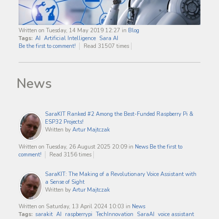
Written on Tuesday, 14 May 2019 12:27
in
Blog
Tags:
AI
Artificial Intelligence
Sara AI
Be the first to comment!
Read 31507 times
News
SaraKIT Ranked #2 Among the Best-Funded Raspberry Pi &
ESP32 Projects!
Written by
Artur Majtczak
Written on Tuesday, 26 August 2025 20:09
in
News
Be the first to
comment!
Read 3156 times
SaraKIT: The Making of a Revolutionary Voice Assistant with
a Sense of Sight
Written by
Artur Majtczak
Written on Saturday, 13 April 2024 10:03
in
News
Tags:
sarakit
AI
raspberrypi
TechInnovation
SaraAI
voice assistant