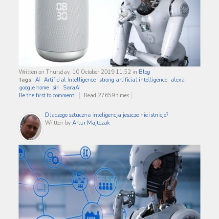
Written on Thursday, 10 October 2019 11:52
in
Blog
Tags:
AI
Artificial Intelligence
strong artificial intelligence
alexa
google home
siri
SaraAI
Be the first to comment!
Read 27659 times
Dlaczego sztuczna inteligencja jeszcze nie istnieje?
Written by
Artur Majtczak