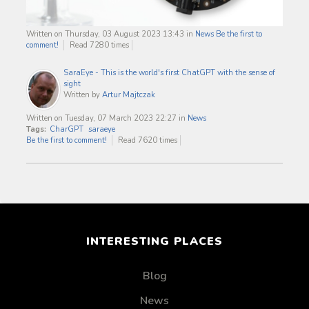
Written on Thursday, 03 August 2023 13:43
in
News
Be the first to
comment!
Read 7280 times
SaraEye - This is the world's first ChatGPT with the sense of
sight
Written by
Artur Majtczak
Written on Tuesday, 07 March 2023 22:27
in
News
Tags:
CharGPT
saraeye
Be the first to comment!
Read 7620 times
INTERESTING PLACES
Blog
News